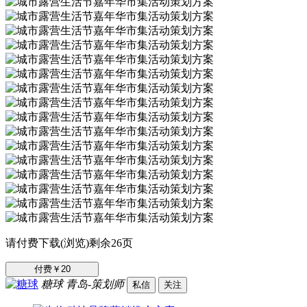
请付费下载(浏览)剩余26页
付费￥20
糖球
青岛-策划师
私信
关注