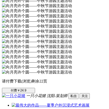
请付费下载(浏览)剩余22页
付费￥24.9
一只小花猪
沈阳-策划师
私信
关注