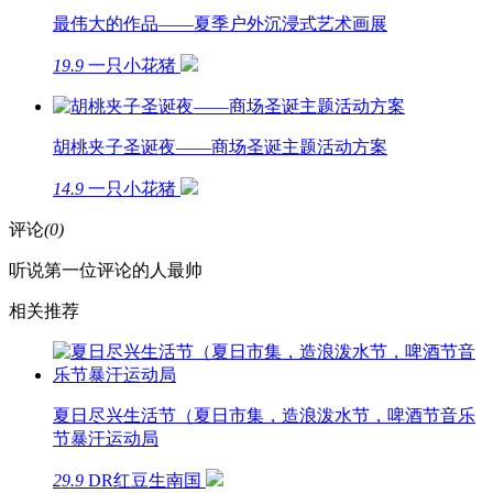
最伟大的作品——夏季户外沉浸式艺术画展
19.9
一只小花猪
胡桃夹子圣诞夜——商场圣诞主题活动方案
14.9
一只小花猪
评论
(0)
听说第一位评论的人最帅
相关推荐
夏日尽兴生活节（夏日市集，造浪泼水节，啤酒节音乐
节暴汗运动局
29.9
DR红豆生南国