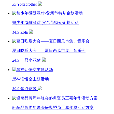
35
Yogabrother
曾少年微醺派对-父亲节特别企划活动
14.9
Zola
夏日吃瓜大会——夏日西瓜市集、音乐会
24.9
一只小花猪
黑神话悟空主题活动
39.9
焦点访谈
轻奢品牌周年峰会盛典暨员工嘉年华活动方案