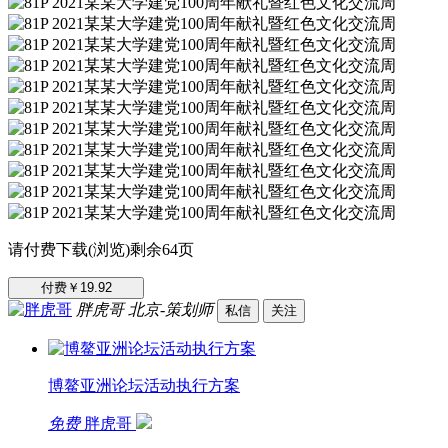
请付费下载(浏览)剩余64页
付费￥19.92
胖虎哥
北京-策划师
私信
关注
博鳌亚洲论坛活动执行方案
免费
胖虎哥