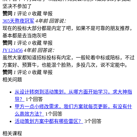
坚决不参加了
赞同
1
评论
0
收藏
举报
365天熬夜冠军
4年前 回答说：
现在的投标大部分都是内定了吧，如果不是可靠的朋友推荐，
基本都是去当炮灰吧
赞同
1
评论
0
收藏
举报
JY123456
4年前 回答说：
虽然大家都知道招标投标有内定，一般轮着中标或陪标，不过
方案好、预算牛，也能混个脸熟，多投几次，说不定能中。
赞同
1
评论
0
收藏
举报
相关问题
从设计转岗到活动策划，从哪方面开始学习，求大神指
导？
1个回答
甲方一点小修改需求，我们方案就每页更新，有没有什
么高效方法？
1个回答
活动策划方案中都有哪些雷区？
3个回答
相关课程