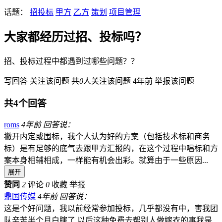
话题：
招投标
甲方
乙方
策划
项目管理
大家都经历过招、投标吗？
招、投标过程中都遇到过哪些问题？？
写回答
关注该问题
共
0
人关注该问题
4年前
举报该问题
共4个回答
roms
4年前 回答说：
撇开内定或围标，我个人认为好的方案（包括技术标和商务
标）是有足够的底气去跟甲方汇报的，在这个过程中唱标和方
案本身相辅相成，一样能有机会出彩。就算由于一些原因...
展开
赞同
2
评论
0
收藏
举报
鼎国传媒
4年前 回答说：
这是个好问题，我以前经常参加投标，几乎都没有中，害我团
队辛苦半个月白瞎了 以后这种免费去帮别人做嫁衣的事我是