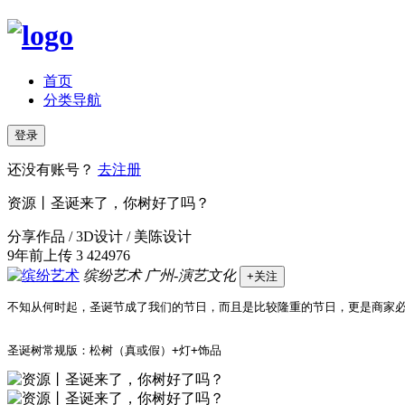
首页
分类导航
登录
还没有账号？
去注册
资源丨圣诞来了，你树好了吗？
分享作品 / 3D设计 / 美陈设计
9年前上传
3
424976
缤纷艺术
广州-演艺文化
+关注
不知从何时起，圣诞节成了我们的节日，而且是比较隆重的节日，更是商家必
圣诞树常规版：松树（真或假）+灯+饰品