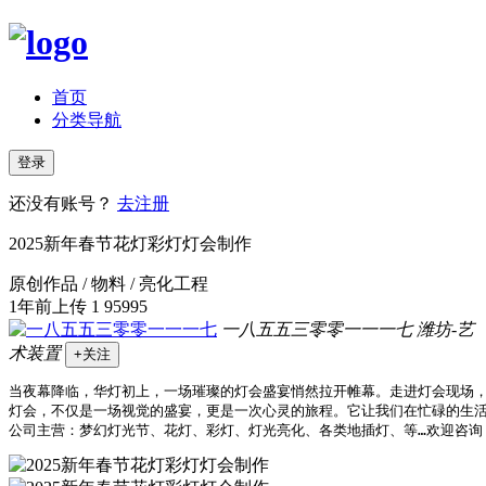
首页
分类导航
登录
还没有账号？
去注册
2025新年春节花灯彩灯灯会制作
原创作品 / 物料 / 亮化工程
1年前上传
1
95995
一八五五三零零一一一七
潍坊-艺
术装置
+关注
当夜幕降临，华灯初上，一场璀璨的灯会盛宴悄然拉开帷幕。走进灯会现场，
灯会，不仅是一场视觉的盛宴，更是一次心灵的旅程。它让我们在忙碌的生活
公司主营：梦幻灯光节、花灯、彩灯、灯光亮化、各类地插灯、等…欢迎咨询