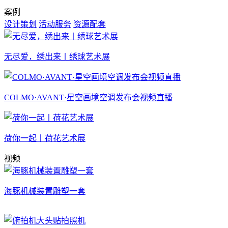
案例
设计策划
活动服务
资源配套
无尽爱，绣出来丨绣球艺术展
COLMO·AVANT·星空画境空调发布会视频直播
荷你一起丨荷花艺术展
视频
海豚机械装置雕塑一套