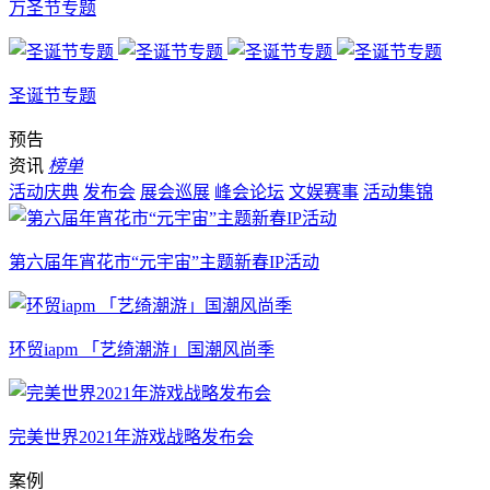
万圣节专题
圣诞节专题
预告
资讯
榜单
活动庆典
发布会
展会巡展
峰会论坛
文娱赛事
活动集锦
第六届年宵花市“元宇宙”主题新春IP活动
环贸iapm 「艺绮潮游」国潮风尚季
完美世界2021年游戏战略发布会
案例