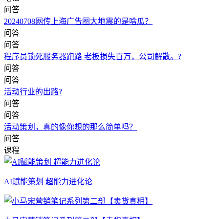
问答
20240708网传上海广告圈大地震的是啥瓜？
问答
问答
程序员锁死服务器跑路 老板损失百万，公司解散。?
问答
问答
活动行业的出路?
问答
问答
活动策划，真的像你想的那么简单吗？
问答
课程
AI赋能策划 超能力进化论