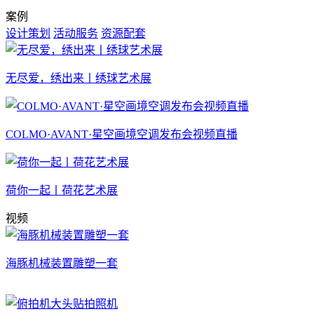
案例
设计策划
活动服务
资源配套
无尽爱，绣出来丨绣球艺术展
COLMO·AVANT·星空画境空调发布会视频直播
荷你一起丨荷花艺术展
视频
海豚机械装置雕塑一套