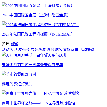
2026中国国际五金展（上海科隆五金展）
2027年法国巴黎工程机械展（INTERMAT）
资讯
榜单
活动庆典
发布会
展会巡展
峰会论坛
文娱赛事
活动集锦
天涯明月刀手游一周年暨天赐节庆典
游走的霓虹灯派对
创意丨世界杯之旅——FIFA世界足球博物馆