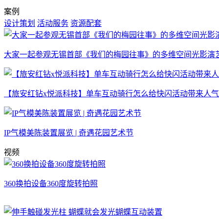
案例
设计策划
活动服务
资源配套
大家一起参观无锡首部《我们的梅园往事》的多维空间光影演
【旅安红钻x悦派科技】单车互动骑行怎么给快闪活动带来人
IP气模美陈装置展览 | 奇遇花园艺术节
视频
360换拍设备360度旋转拍照