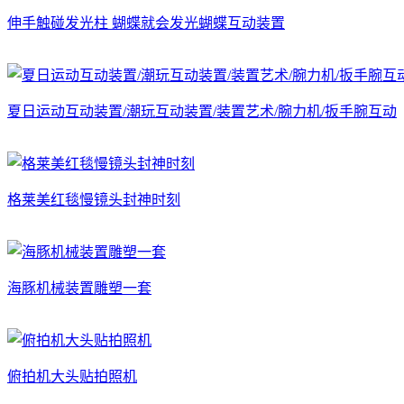
伸手触碰发光柱 蝴蝶就会发光蝴蝶互动装置
夏日运动互动装置/潮玩互动装置/装置艺术/腕力机/扳手腕互动
格莱美红毯慢镜头封神时刻
海豚机械装置雕塑一套
俯拍机大头贴拍照机