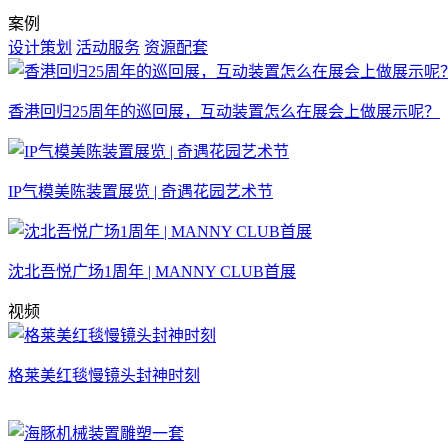
案例
设计策划
活动服务
资源配套
香港回归25周年的巡回展，互动装置怎么在展会上做展示呢？
IP气模美陈装置展览 | 奇遇花园艺术节
沈北吾悦广场1周年 | MANNY CLUB首展
视频
格莱美红毯慢镜头封神时刻