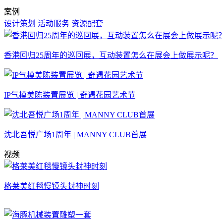
案例
设计策划
活动服务
资源配套
香港回归25周年的巡回展，互动装置怎么在展会上做展示呢？
IP气模美陈装置展览 | 奇遇花园艺术节
沈北吾悦广场1周年 | MANNY CLUB首展
视频
格莱美红毯慢镜头封神时刻