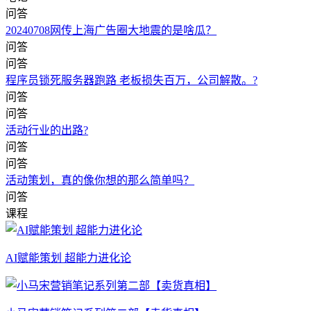
问答
20240708网传上海广告圈大地震的是啥瓜？
问答
问答
程序员锁死服务器跑路 老板损失百万，公司解散。?
问答
问答
活动行业的出路?
问答
问答
活动策划，真的像你想的那么简单吗？
问答
课程
AI赋能策划 超能力进化论