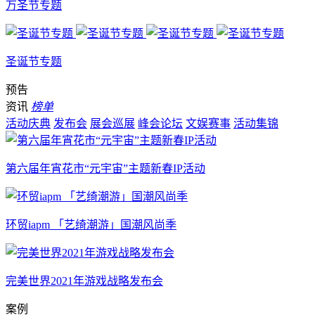
万圣节专题
圣诞节专题
预告
资讯
榜单
活动庆典
发布会
展会巡展
峰会论坛
文娱赛事
活动集锦
第六届年宵花市“元宇宙”主题新春IP活动
环贸iapm 「艺绮潮游」国潮风尚季
完美世界2021年游戏战略发布会
案例