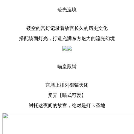
琉光逸境
镂空的宫灯记录着故宫长久的历史文化
搭配镜面灯光，打造充满东方魅力的流光幻境
喵皇殿铺
宫墙上排列御猫天团
卖弄【喵式可爱】
衬托这夜间的故宫，绝对是打卡圣地