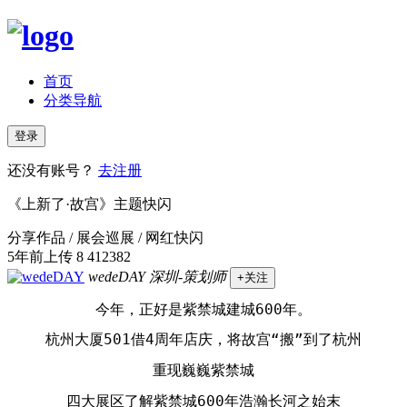
首页
分类导航
登录
还没有账号？
去注册
《上新了·故宫》主题快闪
分享作品 / 展会巡展 / 网红快闪
5年前上传
8
412382
wedeDAY
深圳-策划师
+关注
今年，正好是紫禁城建城600年。
杭州大厦501借4周年店庆，将故宫“搬”到了杭州
重现巍巍紫禁城
四大展区了解紫禁城600年浩瀚长河之始末