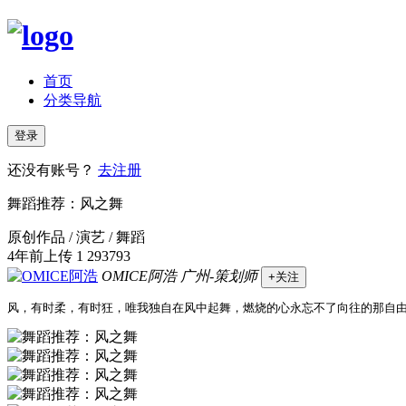
首页
分类导航
登录
还没有账号？
去注册
舞蹈推荐：风之舞
原创作品 / 演艺 / 舞蹈
4年前上传
1
293793
OMICE阿浩
广州-策划师
+关注
风，有时柔，有时狂，唯我独自在风中起舞，燃烧的心永忘不了向往的那自