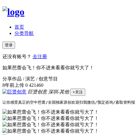
首页
分类导航
登录
还没有账号？
去注册
如果芭蕾会飞！你不进来看看你就亏大了！
分享作品 / 演艺 / 创意节目
8年前上传
0
421460
巨贤创意
深圳-其他
+关注
让你感受真正的空中芭蕾/全国独家原创欢迎扫我微信/预定咨询/索取资料