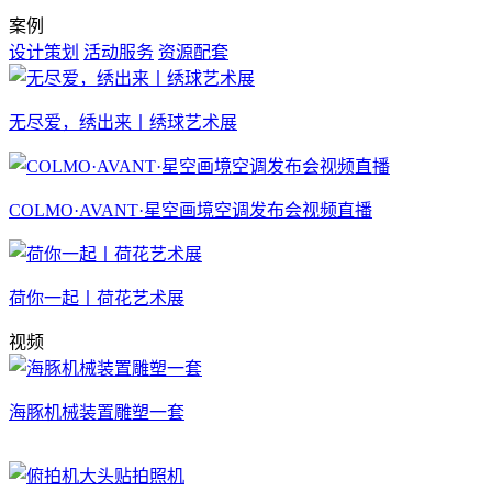
案例
设计策划
活动服务
资源配套
无尽爱，绣出来丨绣球艺术展
COLMO·AVANT·星空画境空调发布会视频直播
荷你一起丨荷花艺术展
视频
海豚机械装置雕塑一套