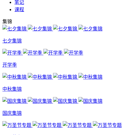
笔记
课程
集锦
七夕集锦
开学季
中秋集锦
国庆集锦