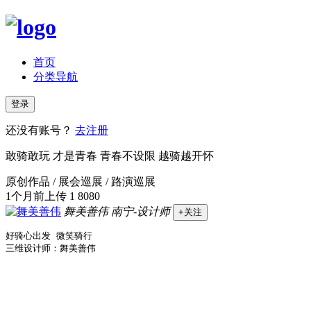
首页
分类导航
登录
还没有账号？
去注册
敢骑敢玩 才是青春 青春不设限 越骑越开怀
原创作品 / 展会巡展 / 路演巡展
1个月前上传
1
8080
舞美善伟
南宁-设计师
+关注
好骑心出发 微笑骑行

三维设计师：舞美善伟