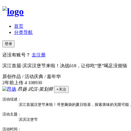
首页
分类导航
登录
还没有账号？
去注册
滨江首届·滨滨汉堡节来啦！决战618，让你吃“堡”喝足没烦恼
原创作品 / 活动庆典 / 嘉年华
2年前上传
4
108930
昂扬
武汉-策划师
+关注
活动综述：

       滨江首届汉堡节来啦！寻堡脑袋的夏日惊喜，探索美味的无限可
活动主题：

       滨滨汉堡节

活动时间：
