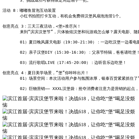
       3、挑战成功可获得限定周边扇子一把。

活动 8：嘟嘟鱼冒泡互动装置

       小红书拍照打卡互动，有机会免费得汉堡风扇泡泡管1个。

创意亮点 3：三天三夜活动，<堡>准尽兴！

       来到“滨滨汉堡节”，只体验炫汉堡和玩游戏怎么够？露天电影、随舞
       01）夏日晚风露天电影（19:30-21:30）：一边吃汉堡一边看
       02）亲子汉堡DIY（15:30-16:30）：父亲节特辑，爸爸请吃堡！
       03）流行歌唱LIVE（17:45-20:00）：边听音乐边吃堡！

创意亮点 4：夏日美学场景，“堡”你咔咔出片！

       01）场景空间：本次活动用户参与氛围浓厚，银泰百货紧紧抓住
       02）巨物营销—— XXXL汉堡袋：抢夺消费者注意力是营