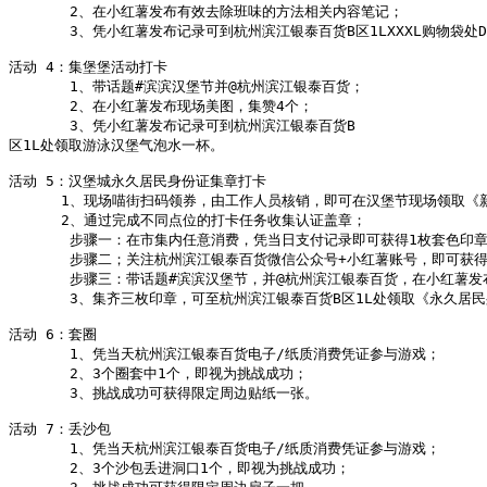
       2、在小红薯发布有效去除班味的方法相关内容笔记；

       3、凭小红薯发布记录可到杭州滨江银泰百货B区1LXXXL购物袋
活动 4：集堡堡活动打卡

       1、带话题#滨滨汉堡节并@杭州滨江银泰百货；

       2、在小红薯发布现场美图，集赞4个；

       3、凭小红薯发布记录可到杭州滨江银泰百货B

区1L
处领取游泳汉堡气泡水一杯。

活动 5：汉堡城永久居民身份证集章打卡

      1、现场喵街扫码领券，由工作人员核销，即可在汉堡节现场
领取《
      2、通过完成不同点位的打卡任务收集认证盖章；

       步骤一：在市集内任意消费，凭当日支付记录即可获得1枚套色印章
       步骤二；关注杭州滨江银泰百货微信公众号+小红薯账号，即可获得
       步骤三：带话题#滨滨汉堡节，并@杭州滨江银泰百货，在小红薯
       3、集齐三枚印章，可至杭州滨江银泰百货B区1L
处领取《永久居民
活动 6：套圈

       1、凭当天杭州滨江银泰百货电子/纸质消费凭证参与游戏；

       2、3个圈套中1个，即视为挑战成功；

       3、挑战成功可获得限定周边贴纸一张。

活动 7：丢沙包

       1、凭当天杭州滨江银泰百货电子/纸质消费凭证参与游戏；

       2、3个沙包丢进洞口1个，即视为挑战成功；
