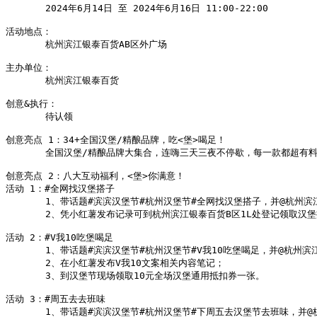
       2024年6月14日 至 2024年6月16日 11:00-22:00

活动地点：

       杭州滨江银泰百货AB区外广场

主办单位：

       杭州滨江银泰百货

创意&执行：

       待认领

创意亮点 1：34+全国汉堡/精酿品牌，吃<堡>喝足！

       全国汉堡/精酿品牌大集合，连嗨三天三夜不停歇，每一款都超有料，满足你
创意亮点 2：八大互动福利，<堡>你满意！

活动 1：#全网找汉堡搭子

       1、带话题#滨滨汉堡节#杭州汉堡节#全网找汉堡搭子，并@杭州滨
       2、凭小红薯发布记录可到杭州滨江银泰百货B区1L
处登记领取汉堡
活动 2：#V我10吃堡喝足

       1、带话题#滨滨汉堡节#杭州汉堡节#V我10吃堡喝足，并@杭州滨
       2、在小红薯发布V我10文案相关内容笔记；

       3、到汉堡节现场
领取10元全场汉堡通用抵扣券一张。

活动 3：#周五去去班味

       1、带话题#滨滨汉堡节#杭州汉堡节#下周五去汉堡节去班味，并@