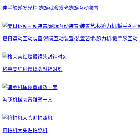
伸手触碰发光柱 蝴蝶就会发光蝴蝶互动装置
夏日运动互动装置/潮玩互动装置/装置艺术/腕力机/扳手腕互动
格莱美红毯慢镜头封神时刻
海豚机械装置雕塑一套
俯拍机大头贴拍照机