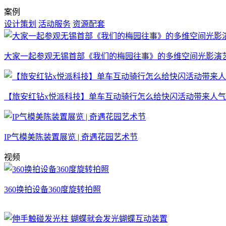
案例
设计策划
活动服务
资源配套
大家一起参观无锡首部《我们的梅园往事》的多维空间光影演
【旅安红钻x悦派科技】单车互动骑行怎么给快闪活动带来人
IP气模美陈装置展览 | 奇遇花园艺术节
视频
360换拍设备360度旋转拍照