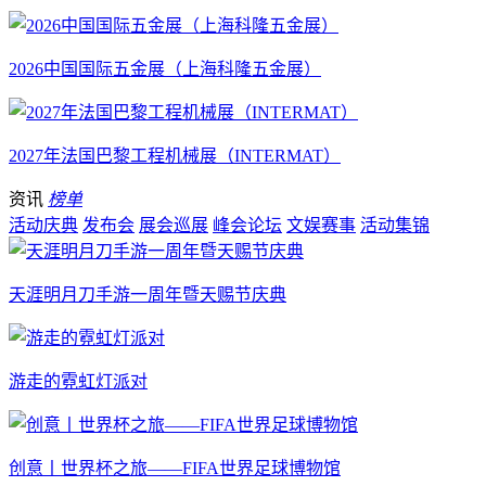
2026中国国际五金展（上海科隆五金展）
2027年法国巴黎工程机械展（INTERMAT）
资讯
榜单
活动庆典
发布会
展会巡展
峰会论坛
文娱赛事
活动集锦
天涯明月刀手游一周年暨天赐节庆典
游走的霓虹灯派对
创意丨世界杯之旅——FIFA世界足球博物馆