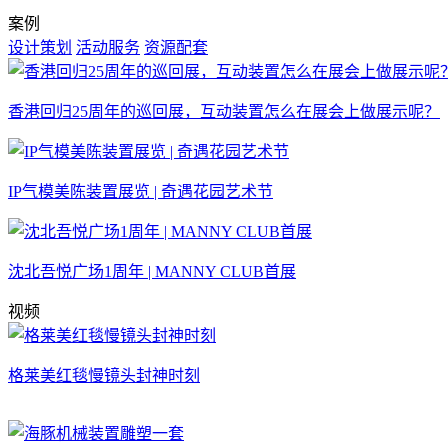
案例
设计策划
活动服务
资源配套
香港回归25周年的巡回展，互动装置怎么在展会上做展示呢？
IP气模美陈装置展览 | 奇遇花园艺术节
沈北吾悦广场1周年 | MANNY CLUB首展
视频
格莱美红毯慢镜头封神时刻