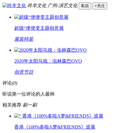
吟羊文化
广州-演艺文化
私信
+关注
超级“便便变主题创意展
展装特装
2020年太阳马戏：虫林森巴OVO
创意节目
评论
(0)
听说第一位评论的人最帅
相关推荐
刷一刷
香港《100%多啦A梦&FRIENDS》巡展