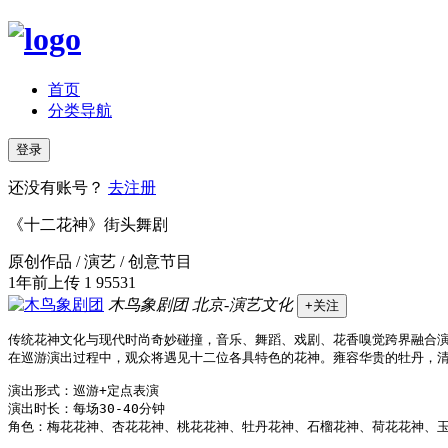
首页
分类导航
登录
还没有账号？
去注册
《十二花神》街头舞剧
原创作品 / 演艺 / 创意节目
1年前上传
1
95531
木鸟象剧团
北京-演艺文化
+关注
传统花神文化与现代时尚奇妙碰撞，音乐、舞蹈、戏剧、花香嗅觉跨界融合演
在巡游演出过程中，观众将遇见十二位各具特色的花神。雍容华贵的牡丹，清
演出形式：巡游+定点表演

演出时长：每场30-40分钟
